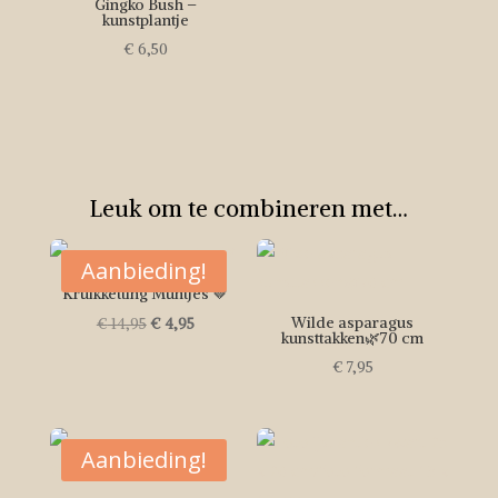
Gingko Bush –
kunstplantje
€
6,50
Leuk om te combineren met…
Aanbieding!
Kruikketting Muntjes 🤎
Oorspronkelijke
Huidige
Wilde asparagus
€
14,95
€
4,95
kunsttakken🌿70 cm
prijs
prijs
€
7,95
was:
is:
€ 14,95.
€ 4,95.
Aanbieding!