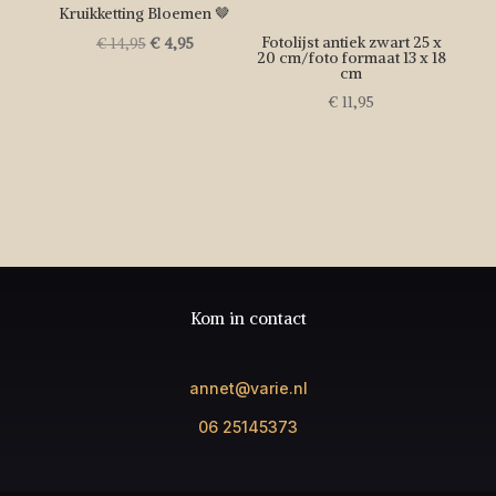
Kruikketting Bloemen 🤎
Oorspronkelijke
Huidige
Fotolijst antiek zwart 25 x
€
14,95
€
4,95
20 cm/foto formaat 13 x 18
prijs
prijs
cm
was:
is:
€
11,95
€ 14,95.
€ 4,95.
Kom in contact
annet@varie.nl
06 25145373