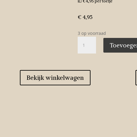
💶 €4,95 per toefje
€
4,95
3 op voorraad
🌿
Toevoege
Kunst
Asparagus
bush
toefje
32
Bekijk winkelwagen
cm
aantal