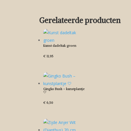
Gerelateerde producten
Kunst dadeltak groen
€
11,95
Gingko Bush – kunstplantje
🤍
€
6,50