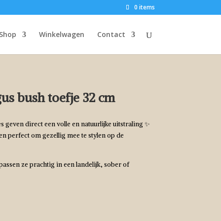
0 items
Shop
Winkelwagen
Contact
st Asparagus bush toefje 32 cm
us bush toefje 32 cm
 geven direct een volle en natuurlijke uitstraling ✨
 en perfect om gezellig mee te stylen op de
passen ze prachtig in een landelijk, sober of