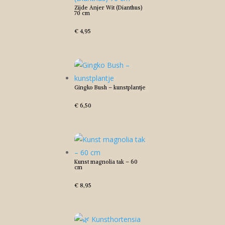
Zijde Anjer Wit (Dianthus)
70 cm
€
4,95
Gingko Bush – kunstplantje
€
6,50
Kunst magnolia tak – 60
cm
€
8,95