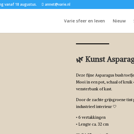
ng vanaf 18 augustus.
annet@varie.nl
Varie sfeer en leven
Nieuw
Start
/
Zijdebloemen
/ 🌿 Kun
🌿 Kunst Asparag
Deze fijne Asparagus bush toefjes
Mooi in een pot, schaal of kruik
vensterbank of kast.
Door de zachte grijsgroene tint 
industrieel interieur 🤍
▫️ 6 vertakkingen
▫️ Lengte ca. 32 cm