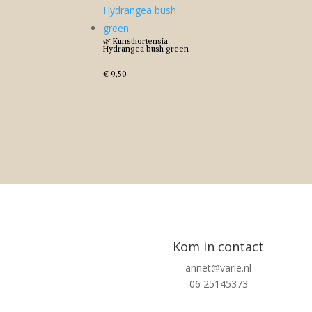
🌿 Kunsthortensia
Hydrangea bush green
€
9,50
Kom in contact
annet@varie.nl
06 25145373