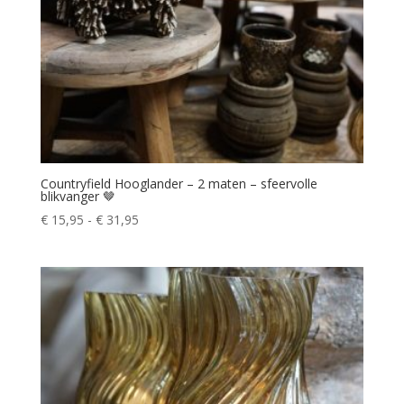
Countryfield Hooglander – 2 maten – sfeervolle
blikvanger 🤎
Prijsklasse:
€
15,95
-
€
31,95
€ 15,95
tot
€ 31,95