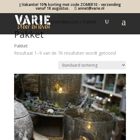
Vakantie! 10% korting met code ZOMER10 - verzending
vanaf 18 augustus.
annet@varie.nl
Home
/ Product verzendklassen / Pakket
Pakket
Pakket
Resultaat 1–9 van de 76 resultaten wordt getoond