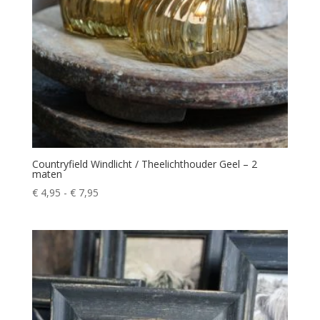
Countryfield Windlicht / Theelichthouder Geel – 2
maten
Prijsklasse:
€
4,95
-
€
7,95
€ 4,95
tot
€ 7,95