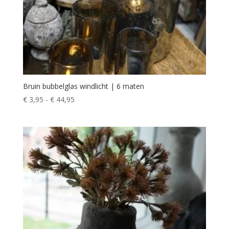
Bruin bubbelglas windlicht | 6 maten
Prijsklasse:
€
3,95
-
€
44,95
€ 3,95
tot
€ 44,95