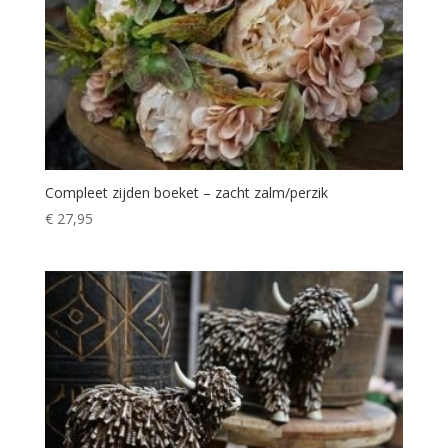
Compleet zijden boeket – zacht zalm/perzik
€
27,95