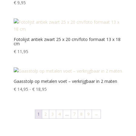
€
9,95
Fotolijst antiek zwart 25 x 20 cm/foto formaat 13 x 18
cm
€
11,95
Gaasstolp op metalen voet – verkrijgbaar in 2 maten
Prijsklasse:
€
14,95
-
€
18,95
€ 14,95
tot
€ 18,95
1
2
3
4
…
7
8
9
→